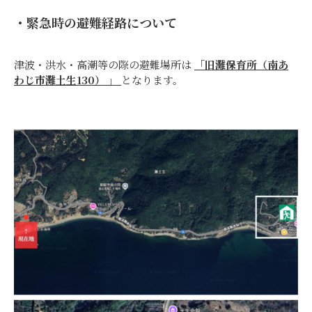
・緊急時の避難経路について
津波・洪水・高潮等の際の避難場所は
「旧灘保育所（南あ
わじ市灘土生130） 」
となります。