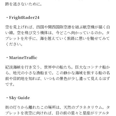
跡を逃さないために。
・FrightRader24
空を見上げれば、四国や関西国際空港を結ぶ航空機が描く白
い線。空を飛び交う機体は、今どこへ向かっているのか。タ
ブレットを片手に、海を越えていく旅路に思いを馳せてみて
ください。
・MarineTraffic
紀淡海峡を行き交う、世界中の船たち。巨大なコンテナ船か
ら、地元の小さな漁船まで。この静かな海域を旅する船の名
前や目的地を知れば、いつもの景色が少し違って見えるはず
です。
・Sky Guide
街の灯りから離れたこの場所は、天然のプラネタリウム。タ
ブレットを夜空に向ければ、目の前の星々と星座がリアルタ