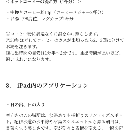
＜ホットコーヒーの淹れ方（1杯分）＞
・中挽きコーヒー粉14g（コーヒーメジャー2杯分）
・お湯（98度位）マグカップ1杯分
①コーヒー粉に満遍なくお湯をかけ蒸らします。
②30秒ほどしてコーヒーのガスが出切ったら2、3回に分けて
お湯を注ぎます。
⓷抽出時間の目安は1分半～2分です。抽出時間が長いほど、
濃い味わいになります。
8. iPad内のアプリケーション
・日の出、日の入り
東向きのこの場所は、淡路島でも指折りのサンライズスポッ
ト。紀伊水道の水平線や沼島のシルエットから昇る朝日は、
言葉を失う美しさです。空が刻々と表情を変える、一瞬の奇